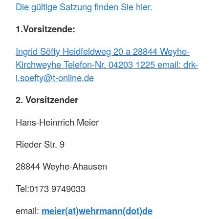
Die gültige Satzung finden Sie hier.
1.Vorsitzende:
Ingrid Söfty Heidfeldweg 20 a 28844 Weyhe-
Kirchweyhe Telefon-Nr. 04203 1225 email: drk-
i.soefty@t-online.de
2. Vorsitzender
Hans-Heinrrich Meier
Rieder Str. 9
28844 Weyhe-Ahausen
Tel:0173 9749033
email:
meier(at)wehrmann(dot)de