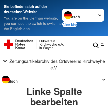
Sie befinden sich auf der
Sprache wechseln zu
deutschen Website
You are on the German website,
you can use the switch to switch to
Alles klar
the English one
Ortsverein
Kirchweyhe e.V.
in Weyhe
Zeitungsartikelarchiv des Ortsvereins Kirchweyhe
e.V.
Sprache wechseln zu
Linke Spalte
bearbeiten