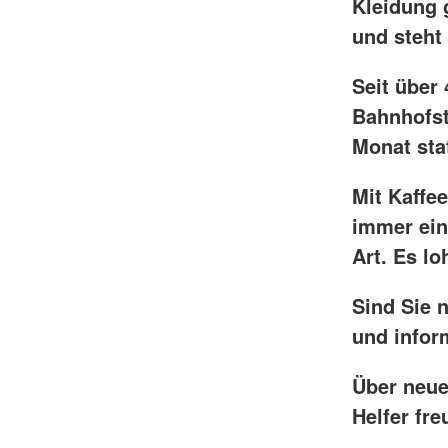
Kleidung 
und steht
Seit über
Bahnhofst
Monat stat
Mit Kaffe
immer ein
Art. Es l
Sind Sie 
und inform
Über neue
Helfer fre