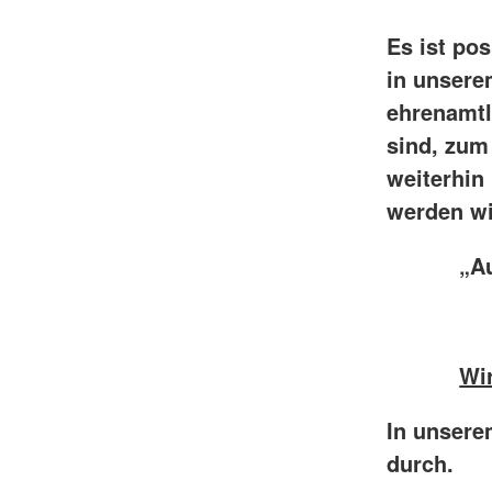
Es ist pos
in unsere
ehrenamtli
sind, zum 
weiterhin
werden wi
„Aus L
daran
Wir
In unsere
durch.