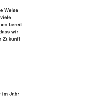
ge Weise
viele
nen bereit
 dass wir
n Zukunft
e im Jahr