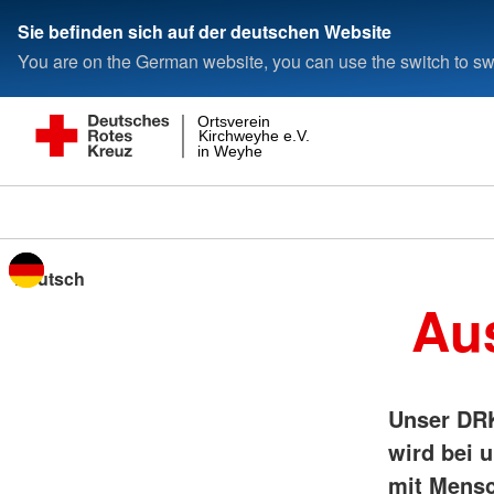
Sie befinden sich auf der deutschen Website
You are on the German website, you can use the switch to swi
Ortsverein
Kirchweyhe e.V.
in Weyhe
Sprache wechseln zu
Au
Unser DRK
wird bei u
mit Mensc