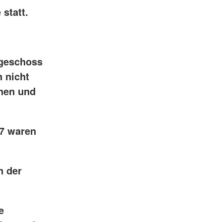
statt.
rgeschoss
 nicht
ehen und
7 waren
n der
e