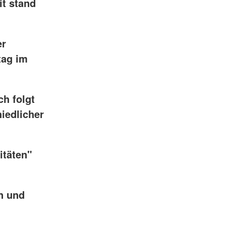
it stand
er
tag im
h folgt
iedlicher
itäten"
n und